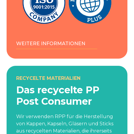
WEITERE INFORMATIONEN
RECYCELTE MATERIALIEN
Das recycelte PP
Post Consumer
Wir verwenden RPP für die Herstellung
von Kappen, Kapseln, Gläsern und Sticks
aus recycelten Materialien, die ihrerseits