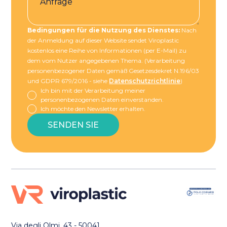
Bedingungen für die Nutzung des Dienstes:
Nach
der Anmeldung auf dieser Website sendet Viroplastic
kostenlos eine Reihe von Informationen (per E-Mail) zu
dem vom Nutzer angegebenen Thema. (Verarbeitung
personenbezogener Daten gemäß Gesetzesdekret N.196/03
und GDPR 679/2016 - siehe
Datenschutzrichtlinie
)
Ich bin mit der Verarbeitung meiner
personenbezogenen Daten einverstanden.
Ich möchte den Newsletter erhalten.
Via degli Olmi, 43 - 50041