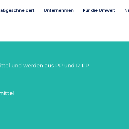
aßgeschneidert
Unternehmen
Für die Umwelt
N
mittel und werden aus PP und R-PP
ittel