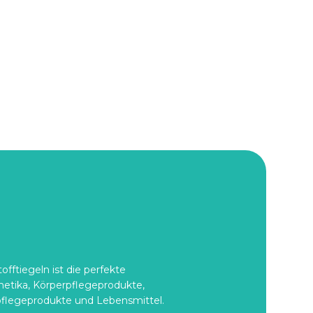
l
fftiegeln ist die perfekte
etika, Körperpflegeprodukte,
flegeprodukte und Lebensmittel.