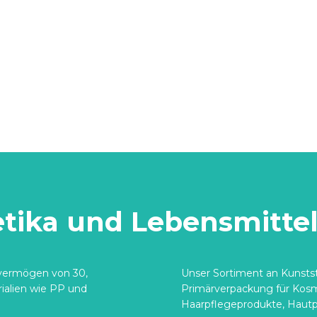
etika und Lebensmitte
svermögen von 30,
Unser Sortiment an Kunststo
rialien wie PP und
Primärverpackung für Kosm
Haarpflegeprodukte, Hautp