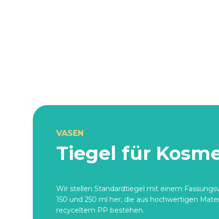
VASEN
Tiegel für Kosm
Wir stellen Standardtiegel mit einem Fassung
150 und 250 ml her, die aus hochwertigen Mate
recyceltem PP bestehen.