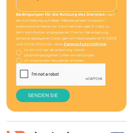
Bedingungen für die Nutzung des Dienstes:
Nach
der Anmeldung auf dieser Website sendet Viroplastic
kostenlos eine Reihe von Informationen (per E-Mail) zu
dem vom Nutzer angegebenen Thema. (Verarbeitung
personenbezogener Daten gemäß Gesetzesdekret N.196/03
und GDPR 679/2016 - siehe
Datenschutzrichtlinie
)
Ich bin mit der Verarbeitung meiner
personenbezogenen Daten einverstanden.
Ich möchte den Newsletter erhalten.