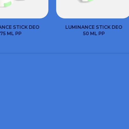
ANCE STICK DEO
LUMINANCE STICK DEO
75 ML PP
50 ML PP
CHTEN SIE INFORMATIONEN UND ANGEBOTE ERHALT
 Sie das Formular aus 
werden Ihnen helfen