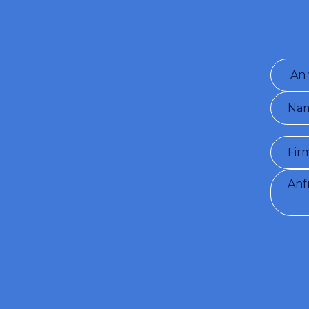
Bedingu
sendet Vi
angegebe
und GDPR
Ich 
Ich m