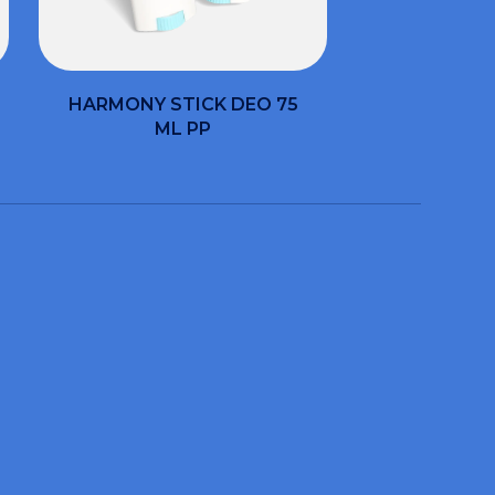
HARMONY STICK DEO 75
ML PP
EN?
und wir