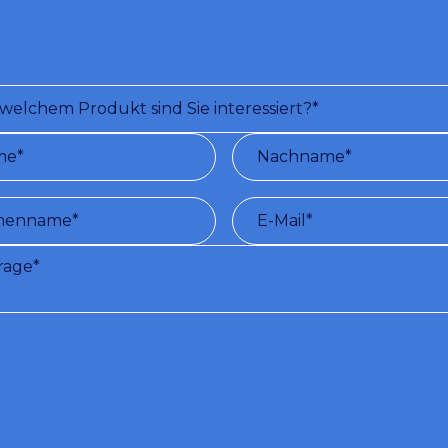
ngen für die Nutzung des Dienstes:
Nach der Anmeldung auf dieser We
roplastic kostenlos eine Reihe von Informationen (per E-Mail) zu dem vom Nut
nen Thema. (Verarbeitung personenbezogener Daten gemäß Gesetzesdekret 
 679/2016 - siehe
Datenschutzrichtlinie
)
bin mit der Verarbeitung meiner personenbezogenen Daten einverstanden.
öchte den Newsletter erhalten.