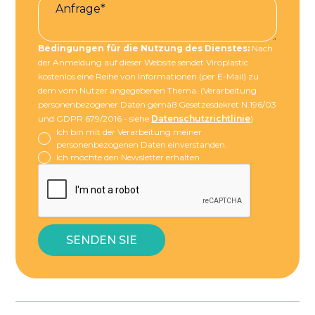
Bedingungen für die Nutzung des Dienstes:
Nach
der Anmeldung auf dieser Website sendet Viroplastic
kostenlos eine Reihe von Informationen (per E-Mail) zu
dem vom Nutzer angegebenen Thema. (Verarbeitung
personenbezogener Daten gemäß Gesetzesdekret N.196/03
und GDPR 679/2016 - siehe
Datenschutzrichtlinie
)
Ich bin mit der Verarbeitung meiner
personenbezogenen Daten einverstanden.
Ich möchte den Newsletter erhalten.