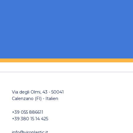
bin mit der Verarbeitung meiner personenbezogenen Daten einverstanden.
öchte den Newsletter erhalten.
Via degli Olmi, 43 - 50041
Calenzano (FI) - Italien
+39 055 886611
+39 380 15 14 425
info@viroplastic.it