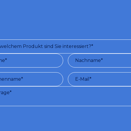
 Sie das Formular aus 
werden Ihnen helfen
ngen für die Nutzung des Dienstes:
Nach der Anmeldung auf dieser We
roplastic kostenlos eine Reihe von Informationen (per E-Mail) zu dem vom Nut
nen Thema. (Verarbeitung personenbezogener Daten gemäß Gesetzesdekret 
 679/2016 - siehe
Datenschutzrichtlinie
)