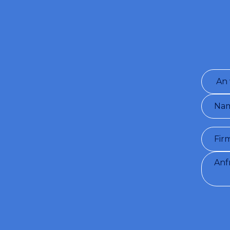
Füllen
Bedingu
sendet Vi
angegebe
und GDPR