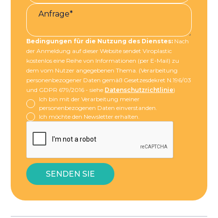
Bedingungen für die Nutzung des Dienstes:
Nach
der Anmeldung auf dieser Website sendet Viroplastic
kostenlos eine Reihe von Informationen (per E-Mail) zu
dem vom Nutzer angegebenen Thema. (Verarbeitung
personenbezogener Daten gemäß Gesetzesdekret N.196/03
und GDPR 679/2016 - siehe
Datenschutzrichtlinie
)
Ich bin mit der Verarbeitung meiner
personenbezogenen Daten einverstanden.
Ich möchte den Newsletter erhalten.